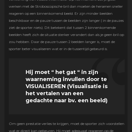
werken met de Stroboscopische bril dan moeten de hersenen sneller
reageren op een binnenkomend beeld. Er zijn minder beelden
beschikbaar en de pauze tussen de beelden zijn langer ( in de pauzes
ziet de sporter niets). Dit betekent dat tussen 2 binnenkomende
beelden heeft zich de situatie sterker verandert dan als je geen bril op
zou hebben. Daar de pauze tussen 2 beelden langer is, moet de
sporter beter visualiseren wat er in de tussentijd gebeurd is.
Hij moet “ het gat “ in zijn
waarneming invullen door te
VISUALISEREN (Visualisatie is
het vertalen van een
gedachte
naar bv. een beeld)
Om geen prestatie verlies te krijgen, moet de sporter zich voorstellen
wat er direct kan gebeuren. Hij moet adequaat reageren op de