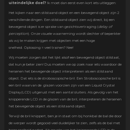
uiteindelijke doel?
Ik moet dan eerst even kort iets uitleggen:
Het kijken naar een stilstaand object en een bewegend object zijn 2
verschillende dingen. Een stilstaand object zien wij direct, bij een
bewegend object is er sprake van gezichtsvertraging (
delay of
perception
). Onze visuele waarneming wordt slechter of beperkter
als wij te maken krijgen met objecten met een hoge
snelheid. Oplossing = veel trainen? Nee!
Wij moeten zorgen dat het lijkt alsof een bewegend object stilstaat,
dat kun je beter zien! Dus moeten we op zoek naar iets waardoor de
hersenen het bewegende object interpreteren als een stilstaand
object. Dat iets is de stroboscopische bril. Een Stroboscopische bril is
een bril waarvan de glazen voorzien zijn van een Liquid Crystal
Display(LCD) uitgerust met een aantal sluiters. Als gevolg van het
knipperende LCD in de glazen van de bril, interpreteren de hersenen
het bewegende object als een stilstaand object.
Terwijl de bril knippert, ben je in staat om bij honkbal de bal die door
de werper wordt gegooid veel duidelijker te zien, zelfs als de bal met
hoge snelheid nadert. Als gevolg van het knipperende LCD in de