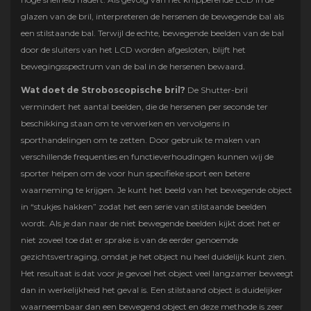
glazen van de bril, interpreteren de hersenen de bewegende bal als
een stilstaande bal. Terwijl de echte, bewegende beelden van de bal
door de sluiters van het LCD worden afgesloten, blijft het
bewegingsspectrum van de bal in de hersenen bewaard
.
Wat doet de Stroboscopische bril?
De Shutter-bril
vermindert het aantal beelden, die de hersenen per seconde ter
beschikking staan om te verwerken en vervolgens in
sporthandelingen om te zetten. Door gebruik te maken van
verschillende frequenties en functieverhoudingen kunnen wij de
sporter helpen om de voor hun specifieke sport een betere
waarneming te krijgen. Je kunt het beeld van het bewegende object
in “stukjes hakken” zodat het een serie van stilstaande beelden
wordt. Als je dan naar de niet bewegende beelden kijkt doet het er
niet zoveel toe dat er sprake is van de eerder genoemde
gezichtsvertraging, omdat je het object nu heel duidelijk kunt zien.
Het resultaat is dat voor je gevoel het object veel langzamer beweegt
dan in werkelijkheid het geval is. Een stilstaand object is duidelijker
waarneembaar dan een bewegend object en deze methode is zeer