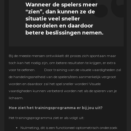
Wanneer de spelers meer
“zien”, dan kunnen ze de
situatie veel sneller
beoordelen en daardoor
betere beslissingen nemen.
Bij de meeste mensen ontwikkelt dit proces zich spontaan maar
toch kan het nodig zijn, om betere resultaten te krijgen, er extra
voor te oefenen. Door training van de visuele vaardigheden zal
de handelingssnelheid van de spelers/sters aanmerkelijk vergroot
worden en daardoor zal het spel sneller worden! Visuele
vaardigheden kunnen verbeterd worden net als de spieren van je
lichaam
.
Hoe ziet het trainingsprogramma er bij jou uit?
Het trainingsprogramma ziet er als volgt uit:
Nulmeting, dit is een functioneel-optometrisch onderzoek