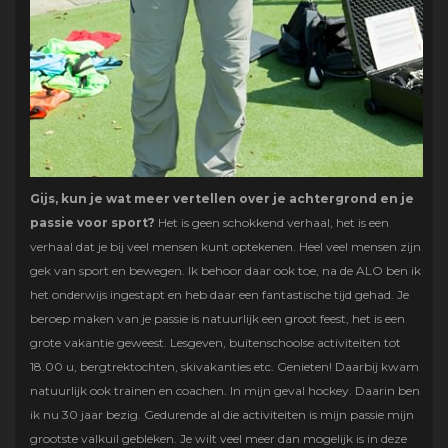
Gijs, kun je wat meer vertellen over je achtergrond en je
passie voor sport?
Het is geen schokkend verhaal, het is een
verhaal dat je bij veel mensen kunt optekenen. Heel veel mensen zijn
gek van sport en bewegen. Ik behoor daar ook toe, na de ALO ben ik
het onderwijs ingestapt en heb daar een fantastische tijd gehad. Je
beroep maken van je passie is natuurlijk een groot feest, het is een
grote vakantie geweest. Lesgeven, buitenschoolse activiteiten tot
18.00 u, bergtrektochten, skivakanties etc. Genieten! Daarbij kwam
natuurlijk ook trainen en coachen. In mijn geval hockey. Daarin ben
ik nu 30 jaar bezig. Gedurende al die activiteiten is mijn passie mijn
grootste valkuil gebleken. Je wilt veel meer dan mogelijk is in deze