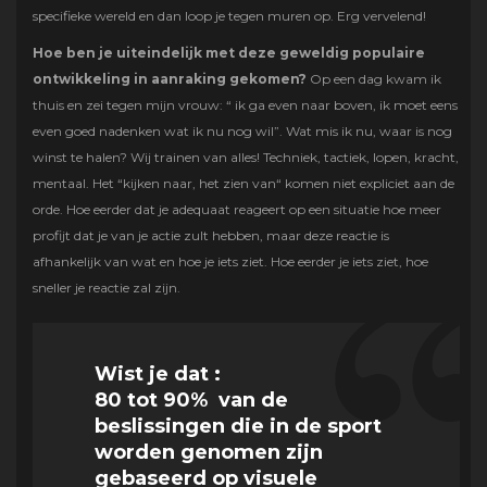
specifieke wereld en dan loop je tegen muren op. Erg vervelend!
Hoe ben je uiteindelijk met deze geweldig populaire
ontwikkeling in aanraking gekomen?
Op een dag kwam ik
thuis en zei tegen mijn vrouw: “ ik ga even naar boven, ik moet eens
even goed nadenken wat ik nu nog wil”. Wat mis ik nu, waar is nog
winst te halen? Wij trainen van alles! Techniek, tactiek, lopen, kracht,
mentaal. Het “kijken naar, het zien van“ komen niet expliciet aan de
orde. Hoe eerder dat je adequaat reageert op een situatie hoe meer
profijt dat je van je actie zult hebben, maar deze reactie is
afhankelijk van wat en hoe je iets ziet. Hoe eerder je iets ziet, hoe
sneller je reactie zal zijn.
Wist je dat :
80 tot 90% van de
beslissingen die in de sport
worden genomen zijn
gebaseerd op visuele