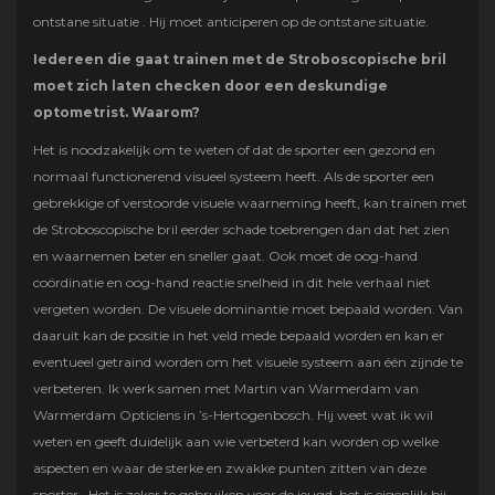
ontstane situatie . Hij moet anticiperen op de ontstane situatie.
Iedereen die gaat trainen met de Stroboscopische bril
moet zich laten checken door een deskundige
optometrist.
Waarom?
Het is noodzakelijk om te weten of dat de sporter een gezond en
normaal functionerend visueel systeem heeft. Als de sporter een
gebrekkige of verstoorde visuele waarneming heeft, kan trainen met
de Stroboscopische bril eerder schade toebrengen dan dat het zien
en waarnemen beter en sneller gaat. Ook moet de oog-hand
coördinatie en oog-hand reactie snelheid in dit hele verhaal niet
vergeten worden. De visuele dominantie moet bepaald worden. Van
daaruit kan de positie in het veld mede bepaald worden en kan er
eventueel getraind worden om het visuele systeem aan één zijnde te
verbeteren. Ik werk samen met Martin van Warmerdam van
Warmerdam Opticiens in ’s-Hertogenbosch. Hij weet wat ik wil
weten en geeft duidelijk aan wie verbeterd kan worden op welke
aspecten en waar de sterke en zwakke punten zitten van deze
sporter. Het is zeker te gebruiken voor de jeugd, het is eigenlijk bij