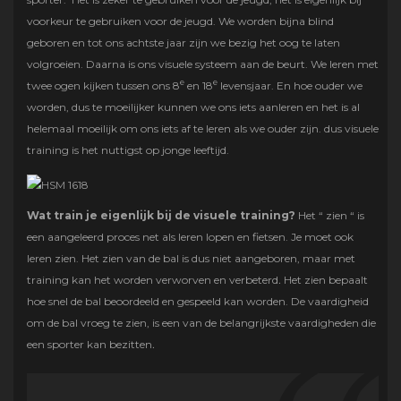
voorkeur te gebruiken voor de jeugd. We worden bijna blind
geboren en tot ons achtste jaar zijn we bezig het oog te laten
volgroeien. Daarna is ons visuele systeem aan de beurt. We leren met
e
e
twee ogen kijken tussen ons 8
en 18
levensjaar. En hoe ouder we
worden, dus te moeilijker kunnen we ons iets aanleren en het is al
helemaal moeilijk om ons iets af te leren als we ouder zijn. dus visuele
training is het nuttigst op jonge leeftijd.
Wat train je eigenlijk bij de visuele training?
Het “ zien “ is
een aangeleerd proces net als leren lopen en fietsen. Je moet ook
leren zien. Het zien van de bal is dus niet aangeboren, maar met
training kan het worden verworven en verbeterd
.
Het zien bepaalt
hoe snel de bal beoordeeld en gespeeld kan worden. De vaardigheid
om de bal vroeg te zien, is een van de belangrijkste vaardigheden die
een sporter kan bezitten
.