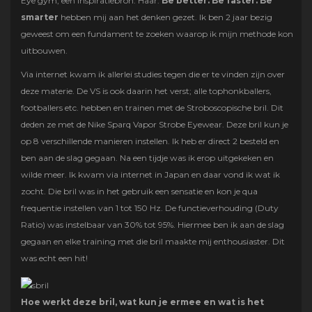
Eye gym, een inspiratiebron. Haar:
Be better. Be faster. Be
smarter
hebben mij aan het denken gezet. Ik ben 2 jaar bezig
geweest om een fundament te zoeken waarop ik mijn methode kon
uitbouwen.
Via internet kwam ik allerlei studies tegen die er te vinden zijn over
deze materie. De VS is ook daarin het verst; alle tophonkballers,
footballers etc. hebben en trainen met de Stroboscopische bril. Dit
deden ze met de Nike Sparq Vapor Strobe Eyewear. Deze bril kun je
op 8 verschillende manieren instellen. Ik heb er direct 2 besteld en
ben aan de slag gegaan. Na een tijdje was ik erop uitgekeken en
wilde meer. Ik kwam via internet in Japan en daar vond ik wat ik
zocht. Die bril was in het gebruik een sensatie en kon je qua
frequentie instellen van 1 tot 150 Hz. De functieverhouding (Duty
Ratio) was instelbaar van 30% tot 95%. Hiermee ben ik aan de slag
gegaan en elke training met die bril maakte mij enthousiaster. Dit
was echt een hit!
Hoe werkt deze bril, wat kun je ermee en wat is het