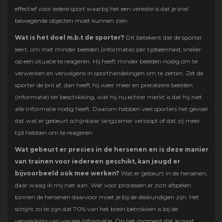
effectief voor iedere sport waarbij het een vereiste is dat je snel
bewegende objecten moet kunnen zien.
Wat is het doel m.b.t de sporter?
Dit betekent dat de sporter
leert, om met minder beelden (informatie) per tijdseenheid, sneller
op een situatie te reageren. Hij heeft minder beelden nodig om te
verwerken en vervolgens in sporthandelingen om te zetten. Zet de
sporter de bril af, dan heeft hij weer meer en preciezere beelden
(informatie) ter beschikking, wat hij nu echter merkt is dat hij niet
alle informatie nodig heeft. Daarom hebben veel sporters het gevoel
dat wat er gebeurt schijnbaar langzamer verloopt of dat zij meer
tijd hebben om te reageren.
Wat gebeurt er precies in de hersenen en is deze manier
van trainen voor iedereen geschikt, kan jeugd er
bijvoorbeeld ook mee werken?
Wat er gebeurt in de hersenen,
daar waag ik mij niet aan. Wat voor processen er zich afspelen
binnen de hersenen daarvoor moet je bij de deskundigen zijn. Het
schijnt zo te zijn dat 70% van het brein betrokken is bij de
verwerking van visuele informatie. Op het moment dat je gaat