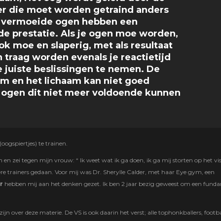
ier die moet worden getraind anders
à vermoeide ogen hebben een
de prestatie. Als je ogen moe worden,
k moe en slaperig, met als resultaat
 traag worden evenals je reactietijd
 juiste beslissingen te nemen. De
am en het lichaam kan niet goed
ogen dit niet meer voldoende kunnen
(oogspiertjes) te trainen.
 en zei tegen mijn vrouw: “ Ik weet wat ik ga doen, ik ga mij storten op het vis
dere trainers gedaan. Voor mij was Dr. Sherylle Calder, met haar Eye gym, een
r
hebben mij aan het denken gezet. Ik ben 2 jaar bezig geweest om een fund
 zijn over deze materie. De VS is ook daarin het verst; alle tophonkballers, footba