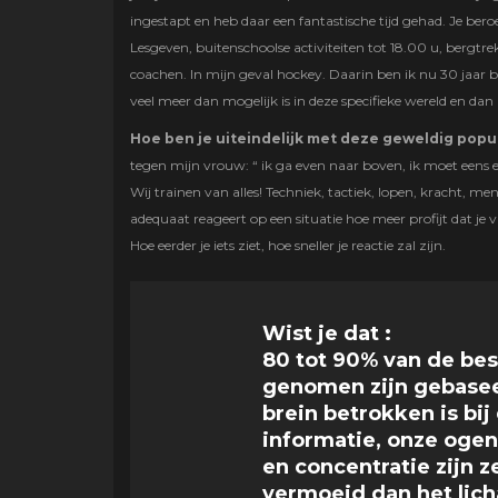
ingestapt en heb daar een fantastische tijd gehad. Je beroe
Lesgeven, buitenschoolse activiteiten tot 18.00 u, bergtr
coachen. In mijn geval hockey. Daarin ben ik nu 30 jaar bez
veel meer dan mogelijk is in deze specifieke wereld en dan
Hoe ben je uiteindelijk met deze geweldig pop
tegen mijn vrouw: “ ik ga even naar boven, ik moet eens 
Wij trainen van alles! Techniek, tactiek, lopen, kracht, men
adequaat reageert op een situatie hoe meer profijt dat je va
Hoe eerder je iets ziet, hoe sneller je reactie zal zijn.
Wist je dat :
80 tot 90% van de bes
genomen zijn gebasee
brein betrokken is bij
informatie, onze ogen 
en concentratie zijn z
vermoeid dan het lic