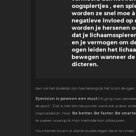
oogspiertjes , een sp
worden ze snel moe 
negatieve invloed op 
worden je hersenen oo
dat je lichaamsspieren
en je vermogen om de
ogen leiden het licha
bewegen wanneer de 
dicteren.
dan zal het duidelijk zijn hoe belangrijk het is om de ogen 
Eyevision is gewoon een must !
Ik ging naar beneden
de sport”. Dat is niet iets nieuws dat werd ook al door an
inspiratiebron. Haar:
Be better. Be faster. Be smarte
te zoeken waarop ik mijn methode kon uitbouwen.
Via internet kwam ik allerlei studies tegen die er te vinden