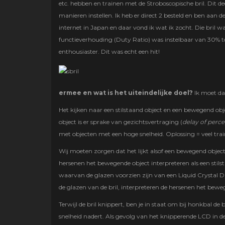
etc. hebben en trainen met de Stroboscopische bril. Dit d
manieren instellen. Ik heb er direct 2 besteld en ben aan 
internet in Japan en daar vond ik wat ik zocht. Die bril wa
functieverhouding (Duty Ratio) was instelbaar van 30% to
enthousiaster. Dit was echt een hit!
ermee en wat is het uiteindelijke doel?
Ik moet da
Het kijken naar een stilstaand object en een bewegend objec
object is er sprake van gezichtsvertraging (
delay of perc
met objecten met een hoge snelheid. Oplossing = veel tra
Wij moeten zorgen dat het lijkt alsof een bewegend object
hersenen het bewegende object interpreteren als een stilstaa
waarvan de glazen voorzien zijn van een Liquid Crystal D
de glazen van de bril, interpreteren de hersenen het beweg
Terwijl de bril knippert, ben je in staat om bij honkbal de 
snelheid nadert. Als gevolg van het knipperende LCD in de