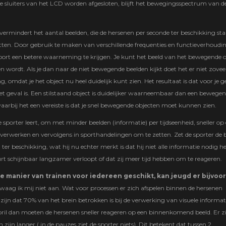
de sluiters van het LCD worden afgesloten, blijft het bewegingsspectrum van de
 vermindert het aantal beelden, die de hersenen per seconde ter beschikking s
tten. Door gebruik te maken van verschillende frequenties en functieverhoudi
port een betere waarneming te krijgen. Je kunt het beeld van het bewegende o
n wordt. Als je dan naar de niet bewegende beelden kijkt doet het er niet zovee
 omdat je het object nu heel duidelijk kunt zien. Het resultaat is dat voor je g
et geval is. Een stilstaand object is duidelijker waarneembaar dan een bewege
 waarbij het een vereiste is dat je snel bewegende objecten moet kunnen zien.
 sporter leert, om met minder beelden (informatie) per tijdseenheid, sneller op
 verwerken en vervolgens in sporthandelingen om te zetten. Zet de sporter de br
ter beschikking, wat hij nu echter merkt is dat hij niet alle informatie nodig he
t schijnbaar langzamer verloopt of dat zij meer tijd hebben om te reageren.
e manier van trainen voor iedereen geschikt, kan jeugd er bijvoo
 waag ik mij niet aan. Wat voor processen er zich afspelen binnen de hersenen
e zijn dat 70% van het brein betrokken is bij de verwerking van visuele informa
il dan moeten de hersenen sneller reageren op een binnenkomend beeld. Er z
ijn langer ( in de pauzes ziet de sporter niets). Dit betekent dat tussen 2