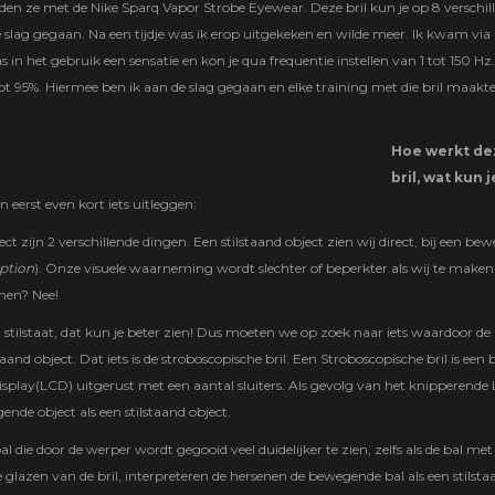
eden ze met de Nike Sparq Vapor Strobe Eyewear. Deze bril kun je op 8 verschil
de slag gegaan. Na een tijdje was ik erop uitgekeken en wilde meer. Ik kwam via
s in het gebruik een sensatie en kon je qua frequentie instellen van 1 tot 150 Hz
t 95%. Hiermee ben ik aan de slag gegaan en elke training met die bril maakte
Hoe werkt de
bril, wat kun j
n eerst even kort iets uitleggen:
t zijn 2 verschillende dingen. Een stilstaand object zien wij direct, bij een be
eption
). Onze visuele waarneming wordt slechter of beperkter als wij te maken
inen? Nee!
 stilstaat, dat kun je beter zien! Dus moeten we op zoek naar iets waardoor de
nd object. Dat iets is de stroboscopische bril. Een Stroboscopische bril is een b
isplay(LCD) uitgerust met een aantal sluiters. Als gevolg van het knipperende
ende object als een stilstaand object.
bal die door de werper wordt gegooid veel duidelijker te zien, zelfs als de bal me
 glazen van de bril, interpreteren de hersenen de bewegende bal als een stilst