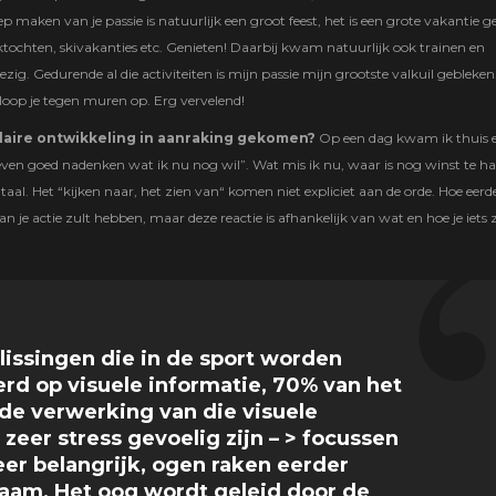
p maken van je passie is natuurlijk een groot feest, het is een grote vakantie g
ektochten, skivakanties etc. Genieten! Daarbij kwam natuurlijk ook trainen en
ig. Gedurende al die activiteiten is mijn passie mijn grootste valkuil gebleken.
 loop je tegen muren op. Erg vervelend!
ulaire ontwikkeling in aanraking gekomen?
Op een dag kwam ik thuis e
even goed nadenken wat ik nu nog wil”. Wat mis ik nu, waar is nog winst te ha
taal. Het “kijken naar, het zien van“ komen niet expliciet aan de orde. Hoe eerde
n je actie zult hebben, maar deze reactie is afhankelijk van wat en hoe je iets z
lissingen die in de sport worden
rd op visuele informatie, 70% van het
 de verwerking van die visuele
zeer stress gevoelig zijn – > focussen
eer belangrijk, ogen raken eerder
haam, Het oog wordt geleid door de