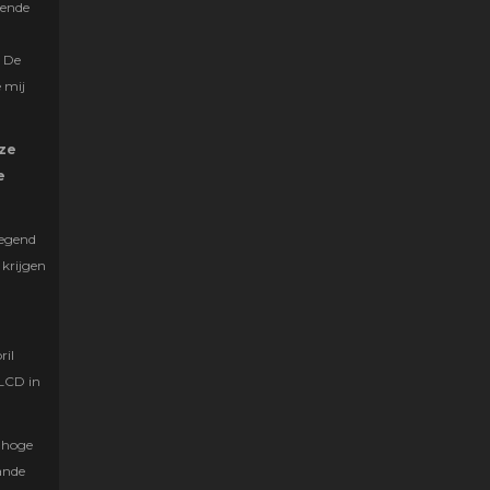
lende
. De
 mij
ze
e
wegend
 krijgen
ril
 LCD in
t hoge
aande