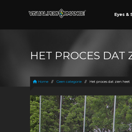
Eyes & 
HET PROCES DAT 
Home
//
Geen categorie
//
Het proces dat zien heet