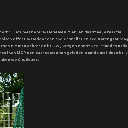
ET
perbril. Iets met beter waarnemen, zien, en daarmee je reactie
pisch effect, waardoor een speler sneller en accurater gaat rea
is toch die man achter de bril. Wij kregen enorm veel reacties nada
mes 1 van MOP een paar seizoenen geleden trainde met deze bril, 
raken we Gijs Segers.