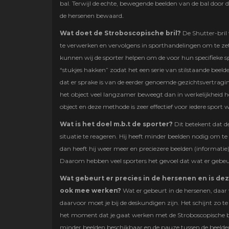
bal. Terwijl de echte, bewegende beelden van de bal door 
de hersenen bewaard
.
Wat doet de Stroboscopische bril?
De Shutter-bril
te verwerken en vervolgens in sporthandelingen om te ze
kunnen wij de sporter helpen om de voor hun specifieke s
“stukjes hakken” zodat het een serie van stilstaande beelde
dat er sprake is van de eerder genoemde gezichtsvertraging,
het object veel langzamer beweegt dan in werkelijkheid h
object en deze methode is zeer effectief voor iedere sport
Wat is het doel m.b.t de sporter?
Dit betekent dat de
situatie te reageren. Hij heeft minder beelden nodig om te
dan heeft hij weer meer en preciezere beelden (informatie) 
Daarom hebben veel sporters het gevoel dat wat er gebeur
Wat gebeurt er precies in de hersenen en is dez
ook mee werken?
Wat er gebeurt in de hersenen, daar
daarvoor moet je bij de deskundigen zijn. Het schijnt zo t
het moment dat je gaat werken met de Stroboscopische br
minder beelden beschikbaar en de pauze tussen de beelden z