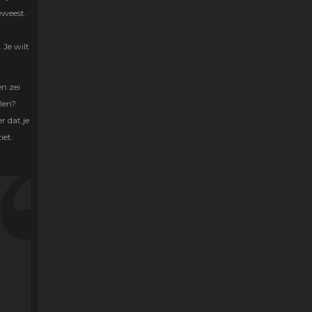
eweest.
 Je wilt
n zei
len?
r dat je
iet.