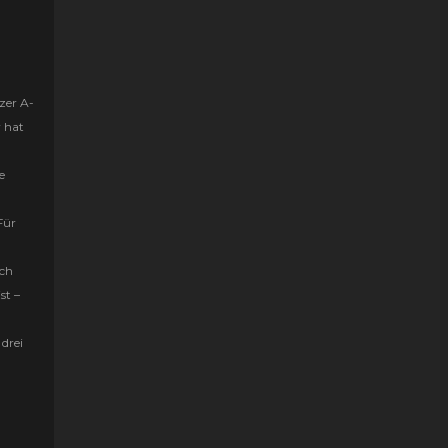
zer A-
r hat
e
Für
uch
st –
drei