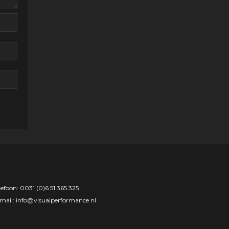
lefoon: 0031 (0)6 51 365 325
mail:
info@visualperformance.nl