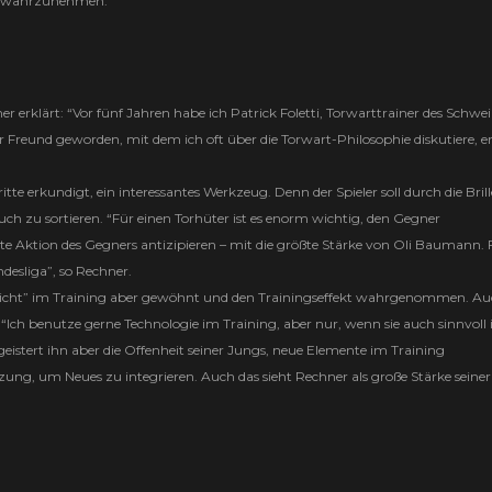
lles wahrzunehmen.”
 erklärt: “Vor fünf Jahren habe ich Patrick Foletti, Torwarttrainer des Schwei
er Freund geworden, mit dem ich oft über die Torwart-Philosophie diskutiere, e
tte erkundigt, ein interessantes Werkzeug. Denn der Spieler soll durch die Brill
uch zu sortieren. “Für einen Torhüter ist es enorm wichtig, den Gegner
hste Aktion des Gegners antizipieren – mit die größte Stärke von Oli Baumann. 
ndesliga”, so Rechner.
hsicht” im Training aber gewöhnt und den Trainingseffekt wahrgenommen. A
“Ich benutze gerne Technologie im Training, aber nur, wenn sie auch sinnvoll i
begeistert ihn aber die Offenheit seiner Jungs, neue Elemente im Training
ung, um Neues zu integrieren. Auch das sieht Rechner als große Stärke seiner 