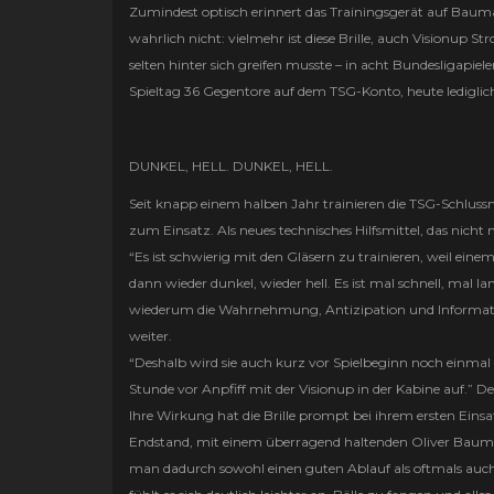
Zumindest optisch erinnert das Trainingsgerät auf Bauman
wahrlich nicht: vielmehr ist diese Brille, auch Visionup
selten hinter sich greifen musste – in acht Bundesligapiel
Spieltag 36 Gegentore auf dem TSG-Konto, heute lediglic
DUNKEL, HELL. DUNKEL, HELL.
Seit knapp einem halben Jahr trainieren die TSG-Schluss
zum Einsatz. Als neues technisches Hilfsmittel, das nicht 
“Es ist schwierig mit den Gläsern zu trainieren, weil ein
dann wieder dunkel, wieder hell. Es ist mal schnell, mal
wiederum die Wahrnehmung, Antizipation und Informatio
weiter.
“Deshalb wird sie auch kurz vor Spielbeginn noch einmal a
Stunde vor Anpfiff mit der Visionup in der Kabine auf.” D
Ihre Wirkung hat die Brille prompt bei ihrem ersten Eins
Endstand, mit einem überragend haltenden Oliver Baumann 
man dadurch sowohl einen guten Ablauf als oftmals auch d