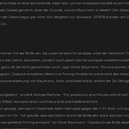
ns Nase an eine Sonnenbrille. Aber nein, um ein Accessoire handelt es sich hi
 Strobe Glasses genannt, einer der Gründe, warum Baumann in diesem Jahr bisla
en der Saison sogar gar nicht. Ein Vergleich zur Vorsaison: 2015/16 standen am 2
h 24.
männer mit der Brille, ein- bis zweimal kommt sie dabei unter der Woche im T
nur das Gehirn aktivieren, sondern auch gleich das Torwartspiel weiterentwickel
em ganz oft die Sicht genommen wird”, sagt Oliver Baumann. “Es wird dunkel, h
 langsam. Dadurch entstehen öfters mal Timing-Probleme und es stört den Abla
nsverarbeitung von Baumann, Stolz und Kobel stärkt, erklärt der 26-Jährig
ufgesetzt”, erzählt Michael Rechner. “Für jeweils nur eine Minute wärmt sich 
er Effekt: Konzentration und Fokus sind anschließend erhöht.
atz gezeigt, damals im Dezember beim Heimspiel gegen den 1. FC Köln: 4:0 lau
im Tor. “Ich glaube, dass das Gehirn durch die Brille sehr stark aktiviert wi
as perfekte Timing erwischt”, so Oliver Baumann. “Sobald ich die Brille abse