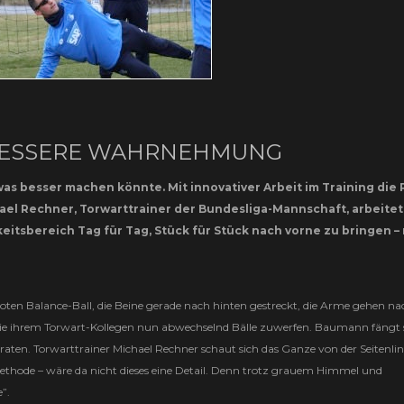
 BESSERE WAHRNEHMUNG
s besser machen könnte. Mit innovativer Arbeit im Training die P
el Rechner, Torwarttrainer der Bundesliga-Mannschaft, arbeitet
eitsbereich Tag für Tag, Stück für Stück nach vorne zu bringen – 
ten Balance-Ball, die Beine gerade nach hinten gestreckt, die Arme gehen na
 die ihrem Torwart-Kollegen nun abwechselnd Bälle zuwerfen. Baumann fängt s
raten. Torwarttrainer Michael Rechner schaut sich das Ganze von der Seitenlin
ethode – wäre da nicht dieses eine Detail. Denn trotz grauem Himmel und
”.