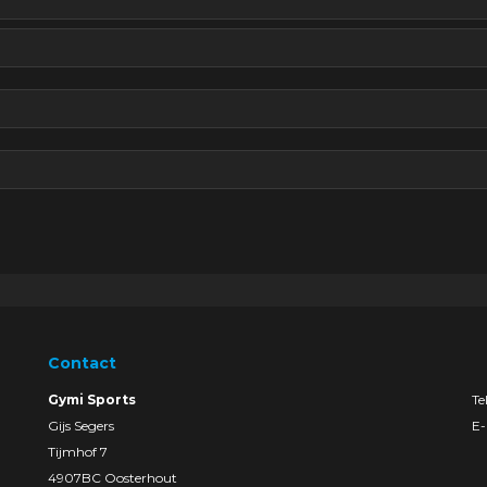
Contact
Gymi Sports
Te
Gijs Segers
E-
Tijmhof 7
4907BC Oosterhout