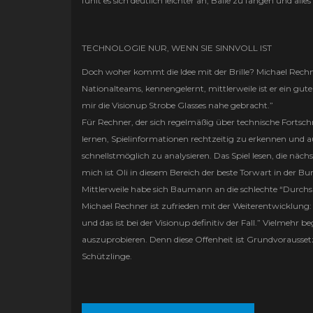
fühlt es sich deutlich leichter an, Bälle zu fangen und a
TECHNOLOGIE NUR, WENN SIE SINNVOLL IST
Doch woher kommt die Idee mit der Brille? Michael Rechner
Nationalteams, kennengelernt, mittlerweile ist er ein gut
mir die Visionup Strobe Glasses nahe gebracht.”
Für Rechner, der sich regelmäßig über technische Fortschri
lernen, Spielinformationen rechtzeitig zu erkennen und a
schnellstmöglich zu analysieren. Das Spiel lesen, die näc
mich ist Oli in diesem Bereich der beste Torwart in der Bu
Mittlerweile habe sich Baumann an die schlechte “Durc
Michael Rechner ist zufrieden mit der Weiterentwicklung: 
und das ist bei der Visionup definitiv der Fall.” Vielmehr 
auszuprobieren. Denn diese Offenheit ist Grundvoraussetz
Schützlinge.