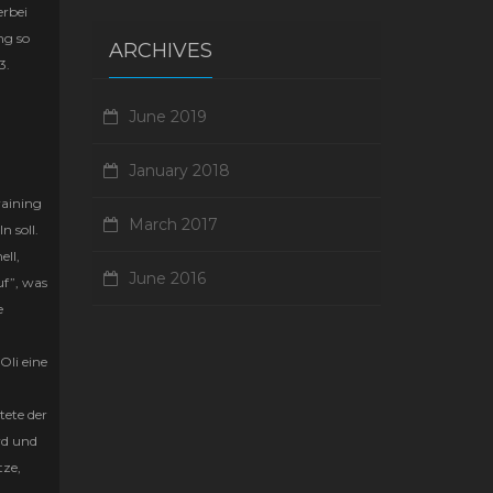
erbei
ng so
ARCHIVES
3.
June 2019
January 2018
raining
March 2017
n soll.
ell,
June 2016
uf”, was
e
Oli eine
tete der
rd und
tze,